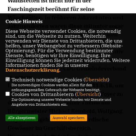
Waldstetten ist nicht nur in der
Faschingszeit berühmt für seine
Wäschgölten. In früheren Jahrzehnten und
Cookie Hinweis
Jahrhunderten waren diese mitunter sogar
Diese Webseite verwendet Cookies, die notwendig
Lebensnotwendig. Doch mit Wäschgölten
sind, um die Webseite zu nutzen. Weiterhin
verwenden wir Dienste von Drittanbietern, die uns
alleine ist heutzutage einer Überflutung
helfen, unser Webangebot zu verbessern (Website-
Optmierung). Für die Verwendung bestimmter
kaum geholfen, geschweige denn präventiv
Dienste, benötigen wir Ihre Einwilligung. Ihre
agiert. Daher lädt die Gemeindeverwaltung
Einwilligung können Sie jederzeit widerrufen. Weitere
Informationen finden Sie in unserer
Waldstetten und der CDU Gemeindeverband
Datenschutzerklärung
.
zu einem
Technisch notwendige Cookies (
Übersicht
)
Informationsabend am Montag, 11.6.18, um
Die notwendigen Cookies werden allein für den
ordnungsgemäßen Gebrauch der Webseite benötigt.
19.30 Uhr im Waldstetter Rathaus-Foyer zu
Cookies von Drittanbietern (
Übersicht
)
Zur Optimierung unserer Webseite binden wir Dienste und
dem wichtigen Waldstetter Thema mit
Angebote von Drittanbietern ein.
Bürgermeister Michael Rembold, Wolfgang
Alle akzeptieren
Auswahl speichern
Mayer, Sachgebietsleiter oberirdische
Gewässer im Geschäftsbereich