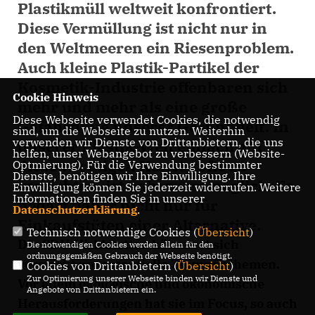
Plastikmüll weltweit konfrontiert.
Diese Vermüllung ist nicht nur in
den Weltmeeren ein Riesenproblem.
Auch kleine Plastik-Partikel der
Kosmetik-Industrie offenbaren sich
Cookie Hinweis
mehr und mehr als eine große
Diese Webseite verwendet Cookies, die notwendig
Gefährdung unserer Gesundheit. In
sind, um die Webseite zu nutzen. Weiterhin
verwenden wir Dienste von Drittanbietern, die uns
unserer Plastik-Welt einfach auf
helfen, unser Webangebot zu verbessern (Website-
diese wichtigen Kunststoffe zu
Optmierung). Für die Verwendung bestimmter
Dienste, benötigen wir Ihre Einwilligung. Ihre
verzichten, ist nahezu unmöglich. Es
Einwilligung können Sie jederzeit widerrufen. Weitere
Informationen finden Sie in unserer
bedarf daher nicht nur für
Datenschutzerklärung
.
Einkaufstüten einer Alternative.
Technisch notwendige Cookies (
Übersicht
)
Die CDU-Waldstetten kümmert sich
Die notwendigen Cookies werden allein für den
ordnungsgemäßen Gebrauch der Webseite benötigt.
verstärkt um essentielle Zukunftsthemen.
Cookies von Drittanbietern (
Übersicht
)
Zur Optimierung unserer Webseite binden wir Dienste und
Vor allem ökologische und ökonomische
Angebote von Drittanbietern ein.
Herausforderungen hat sie im Focus, so auch