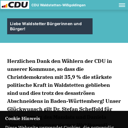
CDU Waldstetten-Wißgoldingen
Liebe Waldstetter Bürgerinnen und
Bürger!
Herzlichen Dank den Wählern der CDU in
unserer Kommune, so dass die
Christdemokraten mit 35,9 % die stärkste
politische Kraft in Waldstetten geblieben
sind und dies trotz des desaströsen
Abschneidens in Baden-Württemberg! Unser
Glückwunsch gilt Dr. Stefan Scheffold für
die Erringung des Mandats und Daniela
Cookie Hinweis
Dinser für den engagierten Wahlkampf!
Diese Webseite verwendet Cookies, die notwendig