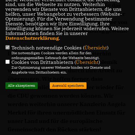
sind, um die Webseite zu nutzen. Weiterhin
Ebenfalls Glückwunsch an die FDP für das
verwenden wir Dienste von Drittanbietern, die uns
ordentliche Ergebnis! Es ist schade, dass der
helfen, unser Webangebot zu verbessern (Website-
Optmierung). Für die Verwendung bestimmter
stets fleißige Landtagsabgeordnete Maier von
Dienste, benötigen wir Ihre Einwilligung. Ihre
Einwilligung können Sie jederzeit widerrufen. Weitere
der SPD nicht wieder in den Landtag gewählt
Informationen finden Sie in unserer
Datenschutzerklärung
.
worden ist.
Technisch notwendige Cookies (
Übersicht
)
Die CDU in Waldstetten wird weiterhin
Die notwendigen Cookies werden allein für den
ordnungsgemäßen Gebrauch der Webseite benötigt.
sachorientiert und ohne jegliche Polemik
Cookies von Drittanbietern (
Übersicht
)
Zur Optimierung unserer Webseite binden wir Dienste und
versuchen, die Bürger durch ihre Arbeit zu
Angebote von Drittanbietern ein.
überzeugen. Wir hoffen ferner, dass
Alle akzeptieren
Auswahl speichern
augenscheinliche Protestwähler wieder für
die CDU gewonnen werden können. Wir
werden weiterhin unserer Kanzlerin Angela
Merkel für ihren unermüdlichen Einsatz für
unser Land und für die europäische
Gemeinschaft den Rücken stärken!