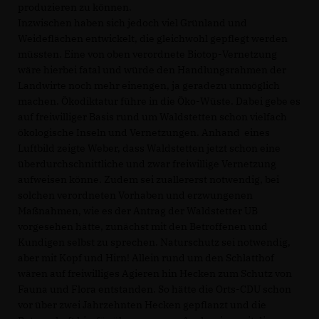
produzieren zu können.
Inzwischen haben sich jedoch viel Grünland und
Weideflächen entwickelt, die gleichwohl gepflegt werden
müssten. Eine von oben verordnete Biotop-Vernetzung
wäre hierbei fatal und würde den Handlungsrahmen der
Landwirte noch mehr einengen, ja geradezu unmöglich
machen. Ökodiktatur führe in die Öko-Wüste. Dabei gebe es
auf freiwilliger Basis rund um Waldstetten schon vielfach
ökologische Inseln und Vernetzungen. Anhand
eines
Luftbild zeigte Weber, dass Waldstetten jetzt schon eine
überdurchschnittliche und zwar freiwillige Vernetzung
aufweisen könne. Zudem sei zuallererst notwendig, bei
solchen verordneten Vorhaben und erzwungenen
Maßnahmen, wie es der Antrag der Waldstetter UB
vorgesehen hätte, zunächst mit den Betroffenen und
Kundigen selbst zu sprechen. Naturschutz sei notwendig,
aber mit Kopf und Hirn! Allein rund um den Schlatthof
wären auf freiwilliges Agieren hin Hecken zum Schutz von
Fauna und Flora entstanden. So hätte die Orts-CDU schon
vor über zwei Jahrzehnten Hecken gepflanzt und die