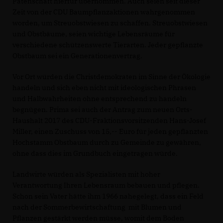
Patenschaft hierfür übernommen. Auch seien seit dieser
Zeit von der CDU Baumpflanzaktionen wahrgenommen
worden, um Streuobstwiesen zu schaffen. Streuobstwiesen
und Obstbäume, seien wichtige Lebensräume für
verschiedene schützenswerte Tierarten. Jeder gepflanzte
Obstbaum sei ein Generationenvertrag.
Vor Ort würden die Christdemokraten im Sinne der Ökologie
handeln und sich eben nicht mit ideologischen Phrasen
und Halbwahrheiten ohne entsprechend zu handeln
begnügen. Prima sei auch der Antrag zum neuen Orts-
Haushalt 2017 des CDU-Fraktionsvorsitzenden Hans-Josef
Miller, einen Zuschuss von 15,-- Euro für jeden gepflanzten
Hochstamm Obstbaum durch zu Gemeinde zu gewähren,
ohne dass dies im Grundbuch eingetragen würde.
Landwirte würden als Spezialisten mit hoher
Verantwortung Ihren Lebensraum bebauen und pflegen.
Schon sein Vater hätte ihm 1966 nahegelegt, dass ein Feld
nach der Sommerbewirtschaftung
mit Blumen und
Pflanzen gestärkt werden müsse, womit dem Boden