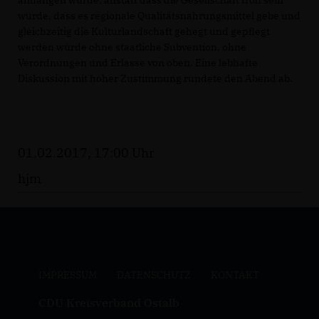
anhängen würde, anstatt dass die Gesellschaft froh sein
würde, dass es regionale Qualitätsnahrungsmittel gebe und
gleichzeitig die Kulturlandschaft gehegt und gepflegt
werden würde ohne staatliche Subvention, ohne
Verordnungen und Erlasse von oben. Eine lebhafte
Diskussion mit hoher Zustimmung rundete den Abend ab.
01.02.2017, 17:00 Uhr
hjm
IMPRESSUM
DATENSCHUTZ
KONTAKT
CDU Kreisverband Ostalb