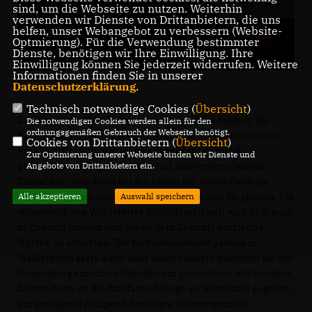
sind, um die Webseite zu nutzen. Weiterhin
verwenden wir Dienste von Drittanbietern, die uns
helfen, unser Webangebot zu verbessern (Website-
Optmierung). Für die Verwendung bestimmter
Dienste, benötigen wir Ihre Einwilligung. Ihre
Einwilligung können Sie jederzeit widerrufen. Weitere
Informationen finden Sie in unserer
Datenschutzerklärung
.
Technisch notwendige Cookies (
Übersicht
)
Es gebe für die Landwirte zwei wesentliche Säulen: Die
Die notwendigen Cookies werden allein für den
ordnungsgemäßen Gebrauch der Webseite benötigt.
Sicherung mit Nahrungsmittel und die
Kulturlandschaft
Cookies von Drittanbietern (
Übersicht
)
erhalten! Doch dies wäre durch behördliche und
Zur Optimierung unserer Webseite binden wir Dienste und
gesetzliche Auflagen zunehmend schwerer zu leisten.
Angebote von Drittanbietern ein.
Zumal der Grundsatz für ihn ehern sei: Keine Ökologie
ohne Bezug zum ökonomisch Sinnvollen und Möglichen. Die
Alle akzeptieren
Auswahl speichern
wunderschöne Waldstetter Kulturlandschaft wird sich auch
in Zukunft ändern und sei auch in Zukunft durch das
Nützen zu schützen. Die Kulturlandschaft gerade in
Waldstetten sei ja auch über Jahrhunderte hindurch als von
Menschen gemachtes Öko-System gewachsen. Vor hundert
Jahren hätte es die fünffache Menge an Ackerland gegeben,
um genügend dringend benötigte Nahrungsmittel